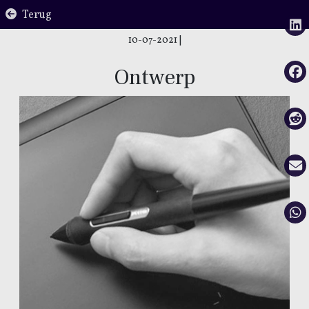
Terug
10-07-2021
|
Ontwerp