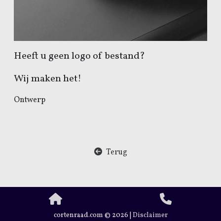
Heeft u geen logo of bestand?
Deze website maakt gebruik van cookies.
Wij maken het!
Accepteer cookies en vergelijkbare
Ontwerp
technologieën om uw browser-ervaring,
beveiliging, analyse te verbeteren.
Lees
meer over de gebruikte cookies
.
Terug
Weiger Cookies
Ik accepteer cookies
cortenraad.com © 2026 |
Disclaimer